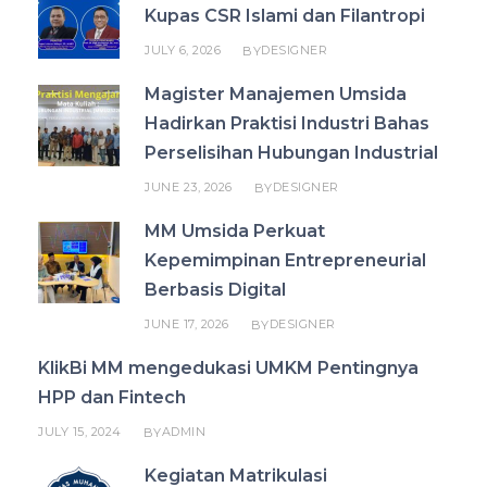
Kupas CSR Islami dan Filantropi
JULY 6, 2026
DESIGNER
BY
Magister Manajemen Umsida
Hadirkan Praktisi Industri Bahas
Perselisihan Hubungan Industrial
JUNE 23, 2026
DESIGNER
BY
MM Umsida Perkuat
Kepemimpinan Entrepreneurial
Berbasis Digital
JUNE 17, 2026
DESIGNER
BY
KlikBi MM mengedukasi UMKM Pentingnya
HPP dan Fintech
JULY 15, 2024
ADMIN
BY
Kegiatan Matrikulasi