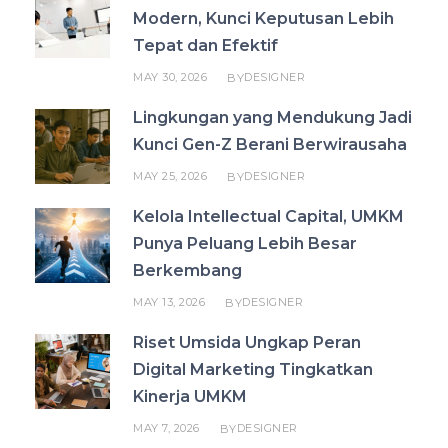
Modern, Kunci Keputusan Lebih
Tepat dan Efektif
MAY 30, 2026
DESIGNER
BY
Lingkungan yang Mendukung Jadi
Kunci Gen-Z Berani Berwirausaha
MAY 25, 2026
DESIGNER
BY
Kelola Intellectual Capital, UMKM
Punya Peluang Lebih Besar
Berkembang
MAY 13, 2026
DESIGNER
BY
Riset Umsida Ungkap Peran
Digital Marketing Tingkatkan
Kinerja UMKM
MAY 7, 2026
DESIGNER
BY