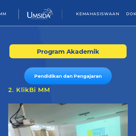
 MM
KEMAHASISWAAN
DO
Program Akademik
Pendidikan dan Pengajaran
2. KlikBi MM