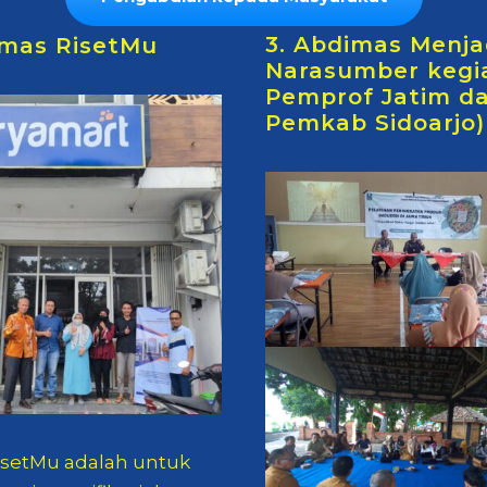
3. Abdimas Menja
imas RisetMu
Narasumber kegi
Pemprof Jatim d
Pemkab Sidoarjo)
isetMu adalah untuk