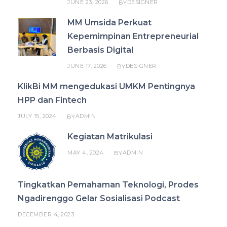
JUNE 23, 2026
DESIGNER
BY
MM Umsida Perkuat
Kepemimpinan Entrepreneurial
Berbasis Digital
JUNE 17, 2026
DESIGNER
BY
KlikBi MM mengedukasi UMKM Pentingnya
HPP dan Fintech
JULY 15, 2024
ADMIN
BY
Kegiatan Matrikulasi
MAY 4, 2024
ADMIN
BY
Tingkatkan Pemahaman Teknologi, Prodes
Ngadirenggo Gelar Sosialisasi Podcast
DECEMBER 4, 2023