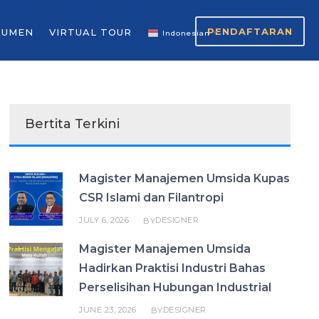
PENDAFTARAN
KUMEN
VIRTUAL TOUR
Indonesian
▼
Bertita Terkini
Magister Manajemen Umsida Kupas
CSR Islami dan Filantropi
JULY 6, 2026
DESIGNER
BY
Magister Manajemen Umsida
Hadirkan Praktisi Industri Bahas
Perselisihan Hubungan Industrial
JUNE 23, 2026
DESIGNER
BY