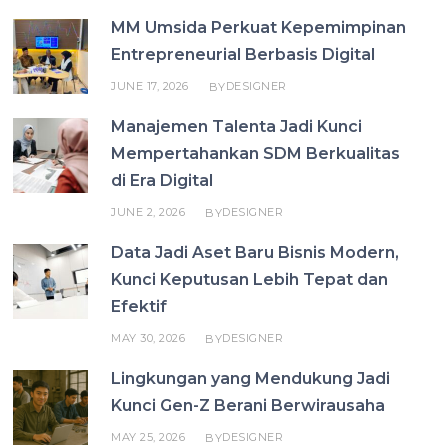
MM Umsida Perkuat Kepemimpinan
Entrepreneurial Berbasis Digital
JUNE 17, 2026
DESIGNER
BY
Manajemen Talenta Jadi Kunci
Mempertahankan SDM Berkualitas
di Era Digital
JUNE 2, 2026
DESIGNER
BY
Data Jadi Aset Baru Bisnis Modern,
Kunci Keputusan Lebih Tepat dan
Efektif
MAY 30, 2026
DESIGNER
BY
Lingkungan yang Mendukung Jadi
Kunci Gen-Z Berani Berwirausaha
MAY 25, 2026
DESIGNER
BY