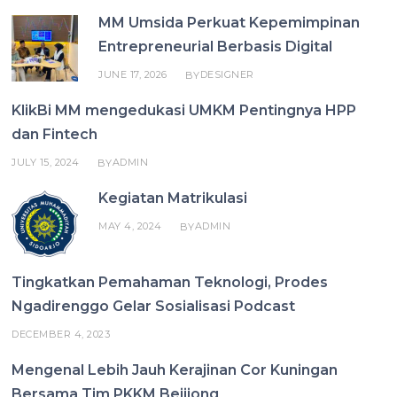
MM Umsida Perkuat Kepemimpinan
Entrepreneurial Berbasis Digital
JUNE 17, 2026
DESIGNER
BY
KlikBi MM mengedukasi UMKM Pentingnya HPP
dan Fintech
JULY 15, 2024
ADMIN
BY
Kegiatan Matrikulasi
MAY 4, 2024
ADMIN
BY
Tingkatkan Pemahaman Teknologi, Prodes
Ngadirenggo Gelar Sosialisasi Podcast
DECEMBER 4, 2023
Mengenal Lebih Jauh Kerajinan Cor Kuningan
Bersama Tim PKKM Bejijong