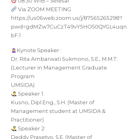
08.30 WIB – Selesai
Via ZOOM MEETING
https://us06web.zoom.us/j/87565265298?
pwd=gdMZw7CuCzT49vYSHO50QYGL4uqn
bF.1
Kynote Speaker :
Dr. Rita Ambarwati Sukmono, S.E., M.M.T.
(Lecturer in Management Graduate
Program
UMSIDA)
Speaker 1:
Kusno, Dipl.Eng., S.H. (Master of
Management student at UMSIDA &
Practitioner)
Speaker 2:
Deddy Prasetyo, S.E. (Master of