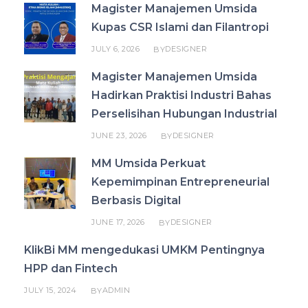
Magister Manajemen Umsida
Kupas CSR Islami dan Filantropi
JULY 6, 2026
DESIGNER
BY
Magister Manajemen Umsida
Hadirkan Praktisi Industri Bahas
Perselisihan Hubungan Industrial
JUNE 23, 2026
DESIGNER
BY
MM Umsida Perkuat
Kepemimpinan Entrepreneurial
Berbasis Digital
JUNE 17, 2026
DESIGNER
BY
KlikBi MM mengedukasi UMKM Pentingnya
HPP dan Fintech
JULY 15, 2024
ADMIN
BY